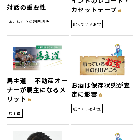
イントのレコード・
対話の重要性
カセットテープ
永井ゆかりの刮目相待
眠っているお宝
馬主道 －不動産オー
お酒は保存状態が査
ナーが馬主になるメ
定に影響
リット
眠っているお宝
馬主道