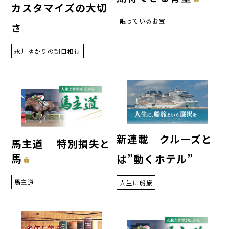
カスタマイズの大切
眠っているお宝
さ
永井ゆかりの刮目相待
新連載 クルーズと
馬主道 ―特別損失と
馬
は”動くホテル”
馬主道
人生に船旅