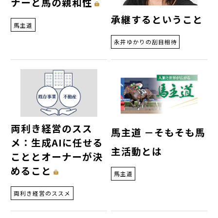
ナーと馬の親和性
承継するということ
馬主道
永井ゆかりの刮目相待
両利き経営のスス
馬主道 －そもそも馬
メ：生成AIに任せる
主活動とは
こととオーナーが決
めること
馬主道
両利き経営のススメ