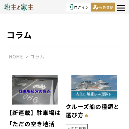
login
person_edit
ログイン
会員登録
コラム
HOME
コラム
クルーズ船の種類と
【新連載】駐車場は
選び方
「ただの空き地活
人生に船旅