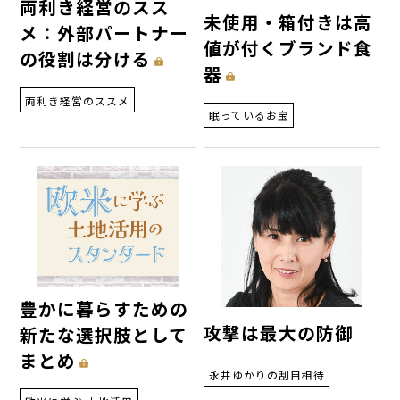
両利き経営のスス
未使用・箱付きは高
メ：外部パートナー
値が付くブランド食
の役割は分ける
器
両利き経営のススメ
眠っているお宝
豊かに暮らすための
攻撃は最大の防御
新たな選択肢として
まとめ
永井ゆかりの刮目相待