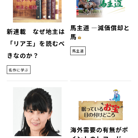
馬主道 ―減価償却と
新連載 なぜ地主は
馬
「リア王」を読むべ
馬主道
きなのか？
名作に学ぶ
海外需要の有無がポ