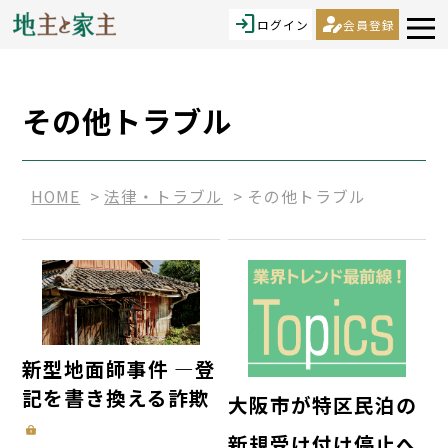
login
person_edit
ログイン
会員登録
その他トラブル
HOME
法律・トラブル
その他トラブル
新型地面師事件 ―登
記を書き換える詐欺
大阪市が特区民泊の
新規受け付け停止へ