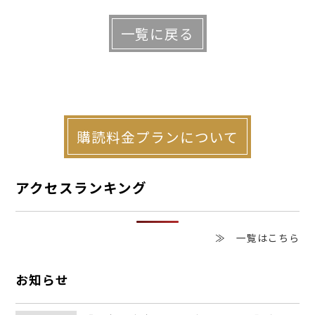
物になるまでの中間の物「間の物（あいだ
一覧に戻る
のもの）」を指し、始めから終わりまで
「始終（しじゅう）」で「四十」の文字を
当て「四十物」になったと言われていま
す。
購読料金プランについて
埼玉県には「左衛門三郎（さえもんさぶ
アクセスランキング
ろう）」という、名前のような名字があり
ます。漢字５文字の名字は、山口県の「勘
≫ 一覧はこちら
解由小路（かでのこうじ） 」と「左衛門
三郎」の二つだけです。名字の由来は、日
お知らせ
本の律令時代に左衛門府という役所が置か