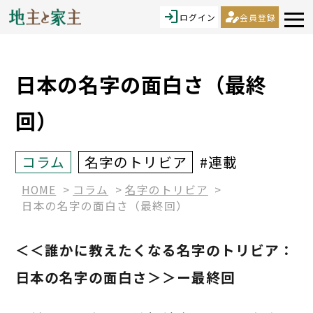
login
person_edit
ログイン
会員登録
日本の名字の面白さ（最終
回）
コラム
名字のトリビア
#連載
HOME
コラム
名字のトリビア
日本の名字の面白さ（最終回）
＜＜誰かに教えたくなる名字のトリビア：
日本の名字の面白さ＞＞ー最終回