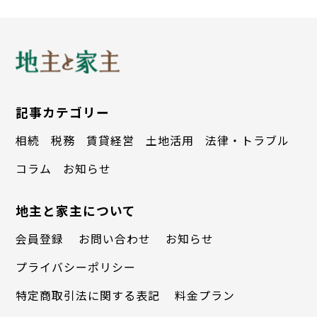
に書かれています。その昔、唐土（もろこ
し）の帝が日本を属国にしようと、日本の
帝に難題をふっかけてきました。「中にう
ねうねと折り曲がった穴が通っている玉
記事カテゴリー
に、糸を通す方法は？」と。帝から重用さ
相続
税務
賃貸経営
土地活用
法律・トラブル
れていた中将が、古老の助言を得て、「ア
コラム
お知らせ
リの腰に細い糸を結んで、玉の出口に蜜を
地主と家主について
塗れば、アリは蜜の香りを嗅ぎつけて出口
会員登録
お問い合わせ
お知らせ
に出てくる」と帝に進言しました。この古
老の知恵によって日本は守られたというこ
プライバシーポリシー
とです。つまり、アリが通したことから
特定商取引法に関する表記
料金プラン