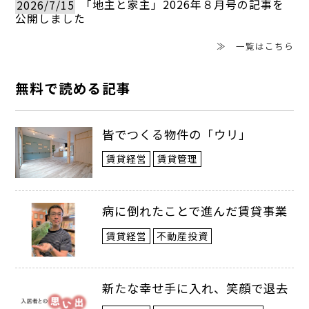
2026/7/15
「地主と家主」2026年８月号の記事を
れ、そこに「左衛門尉（さえもんのじょ
公開しました
う）」という役職があり、この役職に就い
≫ 一覧はこちら
ていた人が名乗りました。
無料で読める記事
長野県に「織田大原（おだおおはら）」
皆でつくる物件の「ウリ」
という名字があります。いかにも、「織
賃貸経営
賃貸管理
田」という名字と、「大原」という名字を
合わせたような名字です。実は、明治時代
病に倒れたことで進んだ賃貸事業
以前は、夫婦別姓でした。明治になり、役
賃貸経営
不動産投資
場に名字を届ける際に、双方の名字を残そ
うと考え「織田」と「大原」を合わせて
新たな幸せ手に入れ、笑顔で退去
「織田大原」の名字にしたのかもしれませ