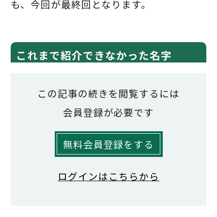
も、今回が最終回となります。
これまで紹介できなかった名字
今回は、今までに紹介できなかった名字
この記事の続きを閲覧するには
について解説したいと思います。
会員登録が必要です
北海道に「四十物谷（あいものや）」と
無料会員登録をする
いう名字があります。この家は、元々本州
に住んでいて「四十物（あいもの）」を名
ログインはこちらから
乗っていましたが、北海道に渡り「四十物
谷」にしました。「四十物」とは、魚が干