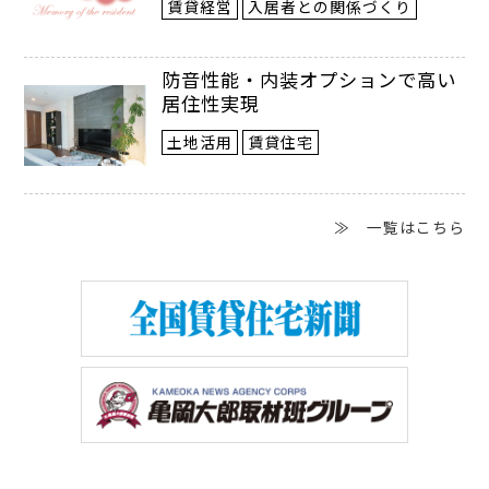
賃貸経営
入居者との関係づくり
ん。織田大原さんの住んでいる地域には
「織田」という名字の人もいます。ほかに
防音性能・内装オプションで高い
居住性実現
も、「谷口平野（たにぐちひらの） 」や
土地活用
賃貸住宅
「鍛冶矢口（かじやぐち）」「坂井野沢
（さかのざわ）」「小田多井（おだた
≫ 一覧はこちら
い）」など、二つの名字を合わせたような
名字が存在しています。
兵庫県には「蟻通（ありどおし）」とい
う名字があります。名字の由来は、大阪府
泉佐野市にある蟻通神社の名前です。「蟻
通」という言葉は、清少納言の「枕草子」