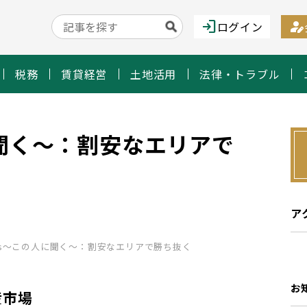
login
person_edit
ログイン
税務
賃貸経営
土地活用
法律・トラブル
に聞く～：割安なエリアで
ア
cus～この人に聞く～：割安なエリアで勝ち抜く
お
産市場