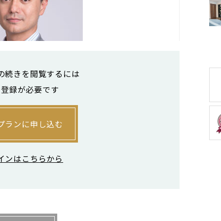
の続きを閲覧するには
員登録が必要です
外国人投資家によって活況です。
プランに申し込む
ガポールにオフィスを構え、東南アジア各国の
インはこちらから
す。いまだ多くの東南アジア人にとって日本は憧
。首都マニラの不動産も価値が高まっているた
格で販売されています。それであれば、もう少し
物件を購入したいという意欲につながるのです。