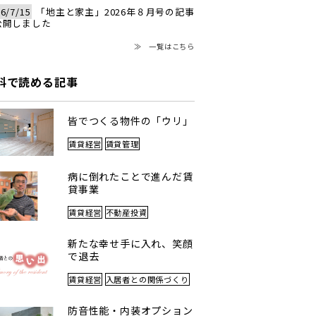
6/7/15
「地主と家主」2026年８月号の記事
公開しました
≫ 一覧はこちら
料で読める記事
皆でつくる物件の「ウリ」
賃貸経営
賃貸管理
病に倒れたことで進んだ賃
貸事業
賃貸経営
不動産投資
新たな幸せ手に入れ、笑顔
で退去
賃貸経営
入居者との関係づくり
防音性能・内装オプション