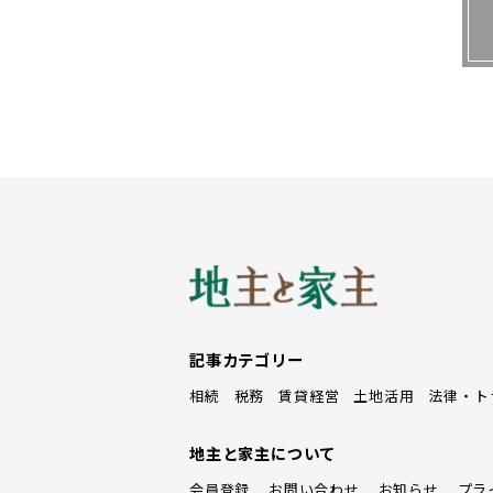
――中国経済はバブルがはじけたとい
意欲が高いのですね。
中国以外の国でも、富裕層の所得は
の物件価格は平均２億円程度ですが
金資産を持っているということ。そ
整っていて安全な日本に物件を買い
不動産購入のハードルは諸外国に比
協定に基づき、日本が外国人に対し
です。これも外国人による日本の不
記事カテゴリー
――日本人の不動産投資家にとって、
相続
税務
賃貸経営
土地活用
法律・ト
そうともいい切れないと思っていま
地主と家主について
を見て不動産を買います。例えば、
会員登録
お問い合わせ
お知らせ
プラ