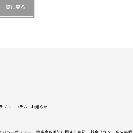
一覧に戻る
われていますが、そのほかの国では依然として購入
上がり続けています。当社が扱うクライアント
、多くはキャッシュで購入しています。つまり現
れであればカントリーリスクが低く、インフラも
たいと思うのは当然かもしれません。また日本の
べて低いのです。ガット・ウルグアイラウンドの
て土地・不動産の購入に規制をかけられないため
動産投資に拍車をかけているといえるでしょう。
国内での投資は難しくなっていくのでしょうか。
ラブル
コラム
お知らせ
す。外国人投資家は、エリアのネームバリュー
麻布であったり南青山であったり。そこに価値を
イバシーポリシー
特定商取引法に関する表記
料金プラン
広告掲載