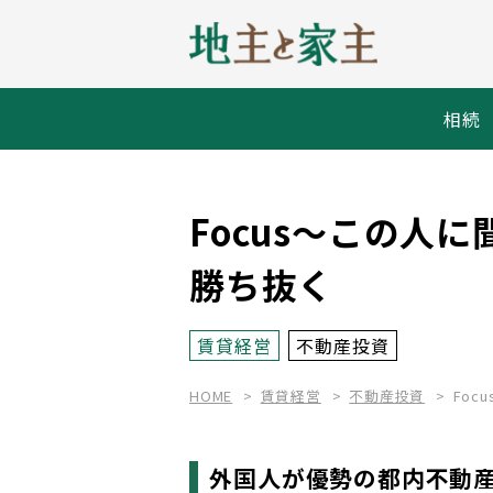
相続
Focus～この人
勝ち抜く
賃貸経営
不動産投資
HOME
賃貸経営
不動産投資
Fo
外国人が優勢の都内不動