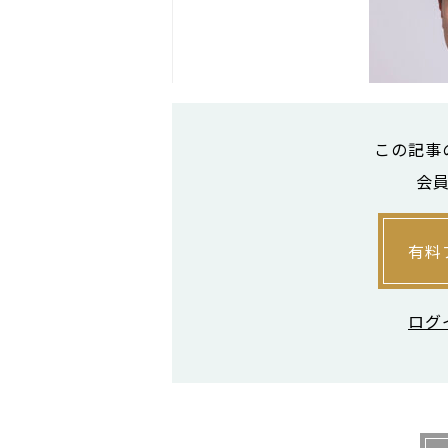
この記事
会
――日本の、特に都内の不動産市場は
有料
当社は韓国、フィリピンそしてシン
ログ
顧客に日本の不動産を販売していま
れの国です。例えば、フィリピン人
め、だいたい東京の物件の8割の価
出して憧れの国、その首都の東京に