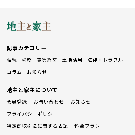
開業がもたらした変化
さぬき市に、25年10月に開業した「鈴
記事カテゴリー
音 by 4S STAY」は、不動産会社からの紹
相続
税務
賃貸経営
土地活用
法律・トラブル
介により開発された一棟貸しの宿である。
コラム
お知らせ
前山ダムを望む里山エリアに位置し、四国
遍路の札所を結ぶ道中にあるが、従来はお
地主と家主について
遍路の通過点としての利用が中心で、観光
会員登録
お問い合わせ
お知らせ
地としての広がりは限定的だった。
プライバシーポリシー
特定商取引法に関する表記
料金プラン
施設は１ＬＤＫの構成で、寝室に加えて