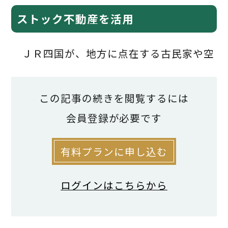
ストック不動産を活用
ＪＲ四国が、地方に点在する古民家や空
き家を改修し、宿泊施設として運用する取
り組みを進めている。対象は新築ではな
この記事の続きを閲覧するには
く、既存の住宅や長屋、店舗といったスト
会員登録が必要です
ック不動産だ。「空き家等再生事業」と称
有料プランに申し込む
されるこの事業には、建物が持つ雰囲気や
地域性を残しながら再生するという特徴が
ログインはこちらから
ある。
施設は徳島県三好市を第１号に、香川県