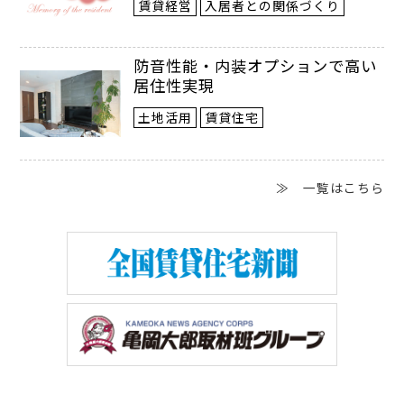
賃貸経営
入居者との関係づくり
の直接相談も増えているという。
防音性能・内装オプションで高い
居住性実現
土地活用
賃貸住宅
≫ 一覧はこちら
▲四季を感じる一棟貸しの宿「鈴音by
4S STAY」