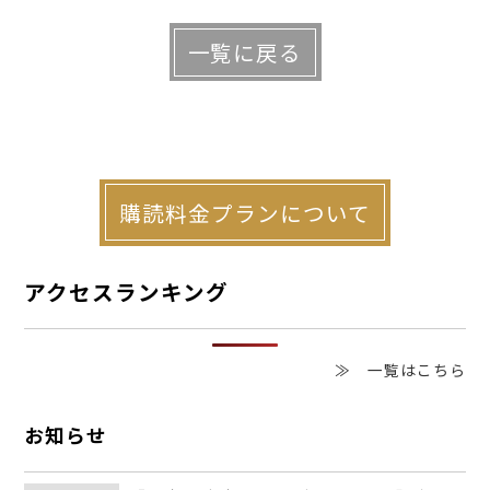
高松市や同県さぬき市へと展開。現在６棟
一覧に戻る
が稼働している。年間1〜3棟のペースで開
発を進め、2030年度までに20棟の運営を
目指している。
購読料金プランについて
事業の基本構造は、オーナーとＪＲ四国
が賃貸借契約を結び、同社が改修投資と運
アクセスランキング
営を担う形だ。宿泊収入がＪＲ四国の売り
上げとなり、オーナーは賃料収入を得る。
≫ 一覧はこちら
施設は無人運営を基本としながら、清掃や
緊急時の駆け付けを地域の事業者や個人に
お知らせ
委託。予約や決済はオンラインで完結する