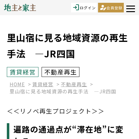
login
person_edit
ログイン
会員登録
里山宿に見る地域資源の再生
手法 ―JR四国
賃貸経営
不動産再生
HOME
賃貸経営
不動産再生
里山宿に見る地域資源の再生手法 ―JR四国
＜＜リノベ再生プロジェクト＞＞
遍路の通過点が“滞在地”に変