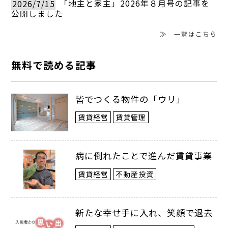
2026/7/15
「地主と家主」2026年８月号の記事を
ため、現地での人的負担は限定的に抑えら
公開しました
れている。
≫ 一覧はこちら
改修費は物件規模によって異なるが、複
無料で読める記事
数客室型で約3500万円、一棟貸しでは
皆でつくる物件の「ウリ」
1500万〜2000万円が目安とされる。事業
賃貸経営
賃貸管理
開発本部の森田雅祐担当部長は「30〜
40％の稼働率でもキャッシュアウトしない
病に倒れたことで進んだ賃貸事業
前提で計画を組んでいます」と話す。
賃貸経営
不動産投資
物件は自治体や不動産会社、設計事務所
新たな幸せ手に入れ、笑顔で退去
などからの紹介に加え、近年は所有者から