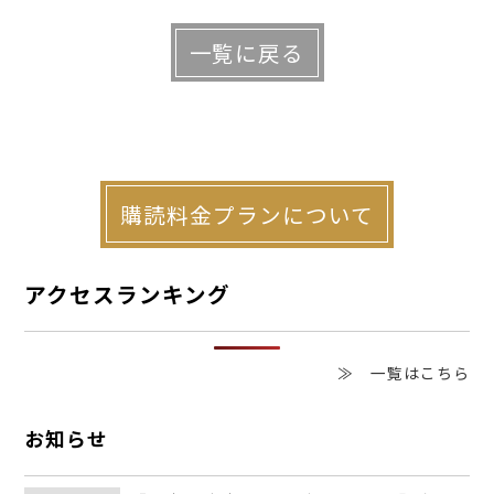
デイグランは、 ２０１６年より建物診
一覧に戻る
断事業「ＤＧインスペクション」を展開し
ている。賃貸住宅や分譲マンションについ
て、診断員による目視とドローンを使った
建物調査を行い、調査報告書を作成するサ
購読料金プランについて
ービス。最大の特徴は、保険申請のサポー
アクセスランキング
トがセットになっている点だ。
≫ 一覧はこちら
建物調査で不備が見つかっても、資金が
なくて修繕できないケースも少なくない。
お知らせ
同サービスでは、オーナーが加入する保険