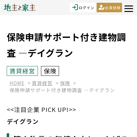
login
person_edit
ログイン
会員登録
保険申請サポート付き建物調
査 ―デイグラン
賃貸経営
保険
HOME
賃貸経営
保険
保険申請サポート付き建物調査 ―デイグラン
<<注目企業 PICK UP!>>
デイグラン