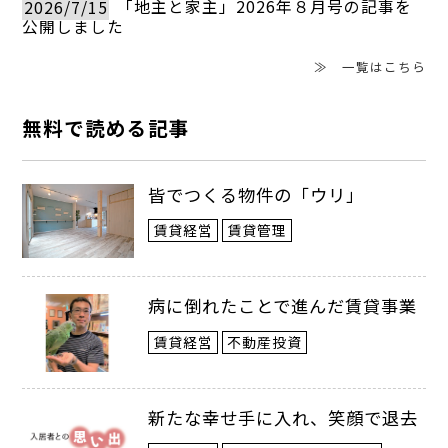
2026/7/15
「地主と家主」2026年８月号の記事を
の補償内容に沿って保険申請をサポートす
公開しました
る。調査報告時に、調査で発見した損傷や
≫ 一覧はこちら
不具合について、加入している保険に応じ
無料で読める記事
て、申請の対象となるものとそうでないも
のに分類して報告。調査内容に基づいて、
皆でつくる物件の「ウリ」
オーナーが申請を希望する場合には、書類
賃貸経営
賃貸管理
の作成サポートを同社が行う。
病に倒れたことで進んだ賃貸事業
賃貸経営
不動産投資
新たな幸せ手に入れ、笑顔で退去