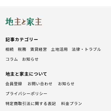
ルの異常など、目視では発見できない異常
を検出する。
記事カテゴリー
相続
税務
賃貸経営
土地活用
法律・トラブル
コラム
お知らせ
地主と家主について
物件の傷や故障をく
調査報告した亀裂の
会員登録
お問い合わせ
お知らせ
まなくチェックする
事例
プライバシーポリシー
特定商取引法に関する表記
料金プラン