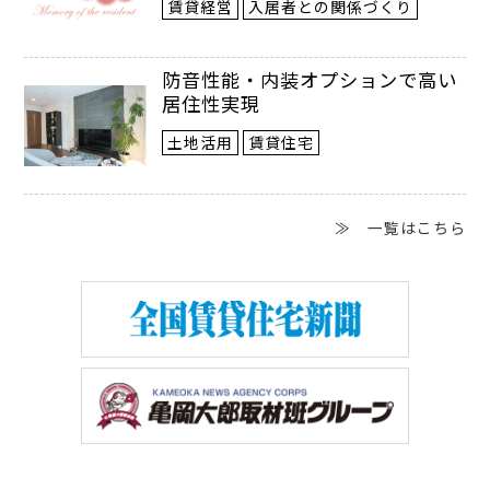
賃貸経営
入居者との関係づくり
防音性能・内装オプションで高い
居住性実現
土地活用
賃貸住宅
調査報告書のイメージ
同サービスでは定期巡回のように決まっ
≫ 一覧はこちら
た調査項目を点検するのではなく、共用部
の破損事故のうち、笠木の破損やエレベー
ター扉の傷など、普段見過ごしがちな箇所
まですべて拾い上げる。高所はサーモグラ
フィー搭載のドローン（無人機）で確認。
外壁タイルの浮き、屋上防水や太陽光パネ