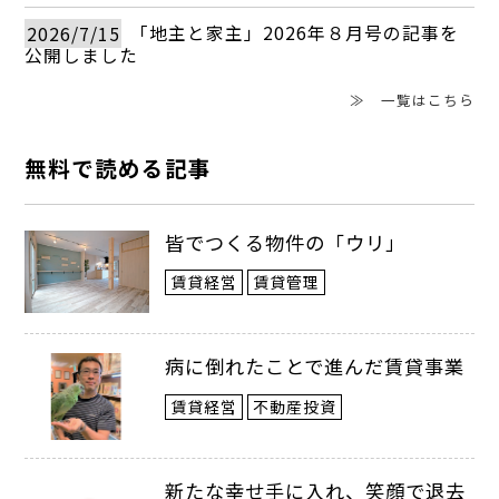
アリーナ運営や周辺施設での新たな雇用創
2026/7/15
「地主と家主」2026年８月号の記事を
公開しました
出により、単身者や若年層の賃貸需要が駅
≫ 一覧はこちら
周辺でより高まります。広島駅近辺では単
身者向け物件の高稼働が期待できる一方、
無料で読める記事
新規での物件取得費や建築費はさらに高騰
するでしょう。
皆でつくる物件の「ウリ」
（2026年７月号掲載）
賃貸経営
賃貸管理
病に倒れたことで進んだ賃貸事業
賃貸経営
不動産投資
新たな幸せ手に入れ、笑顔で退去