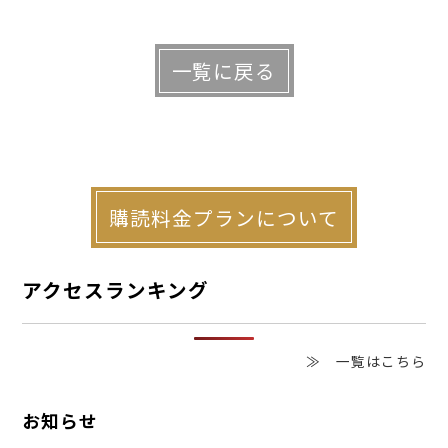
くの若年層や観光客を直接呼び込むことが
できます。比較的近くに立地している「Ｍ
一覧に戻る
ＡＺＤＡ Ｚｏｏｍ－Ｚｏｏｍスタジアム
広島」や新駅ビルの開業と相まって都市圏
全体の魅力が底上げされ、周辺の商業・宿
泊・飲食事業へ多大な恩恵をもたらすので
購読料金プランについて
はないでしょうか。
アクセスランキング
この再開発は、広島エリアの賃貸経営に
も中長期的な影響を及ぼします。スタジア
≫ 一覧はこちら
ムの開業以来、広島駅近くの地価および賃
お知らせ
料相場は大きく上昇しました。今後は、新