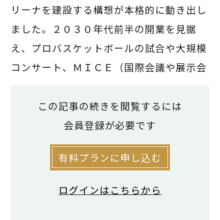
リーナを建設する構想が本格的に動き出し
ました。２０３０年代前半の開業を見据
え、プロバスケットボールの試合や大規模
コンサート、ＭＩＣＥ（国際会議や展示会
など）の開催を見込むこの巨大プロジェク
トは、広島の都市構造を大きく変える可能
この記事の続きを閲覧するには
性を秘めています。
会員登録が必要です
有料プランに申し込む
最大のメリットは、集客力の大幅な向上
とそれに伴う大きな経済波及効果です。新
ログインはこちらから
アリーナが誕生すれば、県外・国外から多