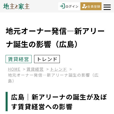
login
person_edit
ログイン
会員登録
地元オーナー発信―新アリー
ナ誕生の影響（広島）
賃貸経営
トレンド
HOME
賃貸経営
トレンド
地元オーナー発信―新アリーナ誕生の影響（広
島）
広島｜新アリーナの誕生が及ぼ
す賃貸経営への影響