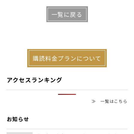
一覧に戻る
赤い色がポイントとなって目を引く外
観
購読料金プランについて
「近年、各種設備の充実だけでは差別化
アクセスランキング
を図ることが難しいと思っていました。そ
≫ 一覧はこちら
うした中、物件にアートを取り入れるとい
う方法を知りました」と赤井オーナーは話
お知らせ
す。