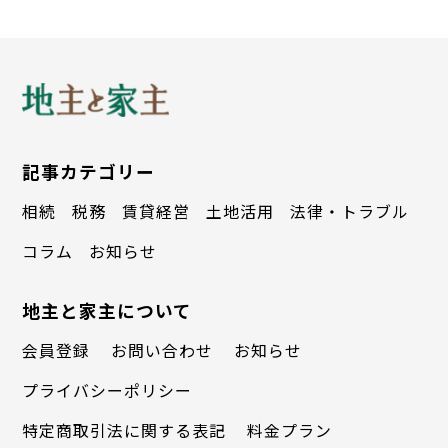
トイレの壁紙は外壁
ABONDANCEの西村
のアート
社長デザイン
の
リンクしたデザイン
アートは館銘板との
記事カテゴリー
相性も良い
相続
税務
賃貸経営
土地活用
法律・トラブル
コラム
お知らせ
館銘板の上に設置したアートに加え、ト
地主と家主について
イレの壁紙も西村社長が同物件のためだけ
会員登録
お問い合わせ
お知らせ
にデザインしたもので、物件の外側と内側
プライバシーポリシー
に統一感を持たせている。
特定商取引法に関する表記
料金プラン