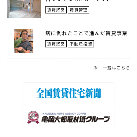
「所有する賃貸物件をすべて見せたほ
賃貸経営
賃貸管理
か、私の好きな絵の雰囲気なども伝えたう
病に倒れたことで進んだ賃貸事業
えで、自由にデザインしてもらいました」
賃貸経営
不動産投資
（赤井オーナー）
≫ 一覧はこちら