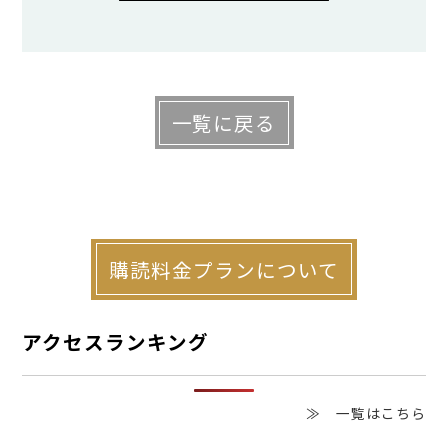
ホーチミンの都市圏人口は約1100万人
一覧に戻る
で、東南アジア有数の巨大都市にもかかわ
らず、いまだ近代的な都市交通システムが
存在していません。ほとんどの住民はバイ
クで移動しており、片側３車線の幹線道路
購読料金プランについて
がバイクで埋まる光景は壮観です。
アクセスランキング
そうした中、同市で日本企業が建設する
地下鉄「メトロ１号線」の開業に大きな期
≫ 一覧はこちら
待が寄せられています。都心部と北東部郊