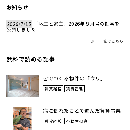
外を結ぶ、全長約20㎞の鉄道路線はほぼ完
お知らせ
成しており、開業間近とされています。
2026/7/15
「地主と家主」2026年８月号の記事を
公開しました
メトロ開通前の同市は、不動産投資の面
≫ 一覧はこちら
では狙いが絞りやすい都市です。「ホーチ
ミン１区」という圧倒的な都心エリアがあ
無料で読める記事
り、１区からの時間と距離で不動産価値が
皆でつくる物件の「ウリ」
概ね決まるからです。１区から比較的近い
賃貸経営
賃貸管理
大型コンドミニアムの「サイゴンスカイガ
ーデン」「ビンホームズ・ゴールデンリバ
病に倒れたことで進んだ賃貸事業
ー」「ビンホームズ・セントラルパーク」
賃貸経営
不動産投資
「マステリタオディエン」などは、外国人