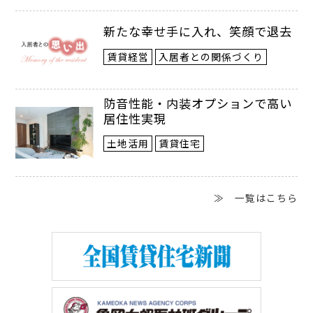
ビジネスパーソンの賃貸需要が十分ありま
新たな幸せ手に入れ、笑顔で退去
す。中古売買も盛んで、１㎡あたりの相場
賃貸経営
入居者との関係づくり
が確立しています。
防音性能・内装オプションで高い
例えば、セントラルパークの築６～８年
居住性実現
の中古住戸の流通価格は１㎡あたり3000
土地活用
賃貸住宅
～3500米ドル（坪単価155万～180万
円）、賃貸なら月額賃料が１㎡あたり10～
≫ 一覧はこちら
13米ドルが相場で、利回りは４～４・５％
くらいです。都心に近いほど相場価格が上
がり、利回りが下がるというのは東京と似
ています。