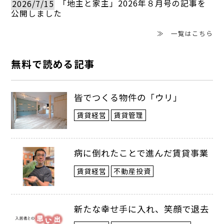
2026/7/15
「地主と家主」2026年８月号の記事を
小西オーナーは自身が高校生の頃からＡ
公開しました
さんに髪を切ってもらったり、友人の結婚
≫ 一覧はこちら
式の際には着付けをしてもらったりしてい
無料で読める記事
た。大学入学後に生まれ育った愛知県を離
れても、帰省のたびにその美容室を利用。
皆でつくる物件の「ウリ」
悩み事を話して相談に乗ってもらうなど、
賃貸経営
賃貸管理
長年にわたり親交を深めてきた。
この美容室は、予約制のプライベートサ
病に倒れたことで進んだ賃貸事業
ロンで、Ａさんが１人で運営していた。と
賃貸経営
不動産投資
ころが数年前、Ａさんは母親の介護をしな
新たな幸せ手に入れ、笑顔で退去
ければならなくなり、さらにシングルファ