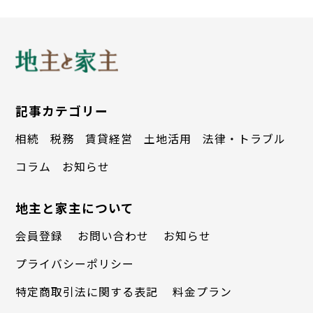
って、追い出す理由が見つかりませんでし
た」と小西オーナーはその当時の心境を語
る。
小西オーナーはまず美容室のSNSを立ち
記事カテゴリー
上げ、Ａさんの孫娘が七五三の髪を結い上
相続
税務
賃貸経営
土地活用
法律・トラブル
げてもらっている様子や店で販売している
コラム
お知らせ
ハンドメード作品を撮影し、コメントを添
地主と家主について
えて投稿した。さらに店内にキッズスペー
会員登録
お問い合わせ
お知らせ
スを設けることをＡさんに提案し、Ａさん
プライバシーポリシー
とアイデアを出し合いながらスペースをつ
特定商取引法に関する表記
料金プラン
くり上げた。