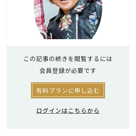
この記事の続きを閲覧するには
［プロフィール］こにし・あすか
会員登録が必要です
愛知県大治町生まれ。マンション経営をす
有料プランに申し込む
る両親の背中を見て育つ。家業の役に立ち
たいと、大学では経営学部を専攻。2012
ログインはこちらから
年より融資相談や物件管理を両親から一任
されている。現在は鉄骨造マンション２