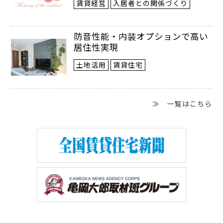
賃貸経営
入居者との関係づくり
ーザーとなった息子と共に孫の世話もする
ことになった。そのため美容室を思うよう
防音性能・内装オプションで高い
に営業できず、テナント料の支払いを滞ら
居住性実現
せる状態に陥ってしまった。それを知った
土地活用
賃貸住宅
小西オーナーは、なんとかＡさんに経営を
立て直してもらいたいと思い「店舗を一緒
≫ 一覧はこちら
に守り続けたいです。協力させてくださ
い」という手紙を書いた。
「物件を本当にきれいに使ってくれてい
て、店に対するＡさんの愛情を感じたので
す。テナント料の支払いが遅れたからとい