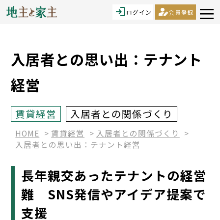
login
person_edit
ログイン
会員登録
入居者との思い出：テナント
経営
賃貸経営
入居者との関係づくり
HOME
賃貸経営
入居者との関係づくり
入居者との思い出：テナント経営
長年親交あったテナントの経営
難 SNS発信やアイデア提案で
支援