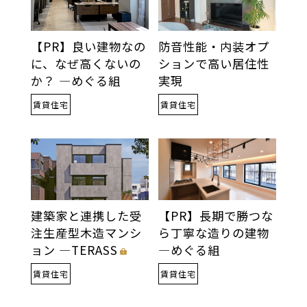
【PR】良い建物なの
防音性能・内装オプ
に、なぜ高くないの
ションで高い居住性
か？ ―めぐる組
実現
賃貸住宅
賃貸住宅
建築家と連携した受
【PR】長期で勝つな
注生産型木造マンシ
ら丁寧な造りの建物
ョン ―TERASS
―めぐる組
賃貸住宅
賃貸住宅