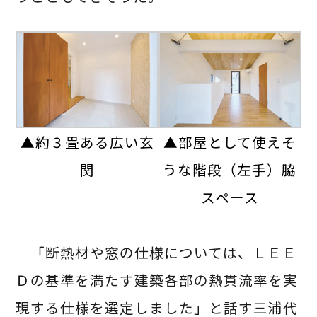
▲約３畳ある広い玄
▲部屋として使えそ
関
うな階段（左手）脇
スペース
「断熱材や窓の仕様については、ＬＥＥ
Ｄの基準を満たす建築各部の熱貫流率を実
現する仕様を選定しました」と話す三浦代