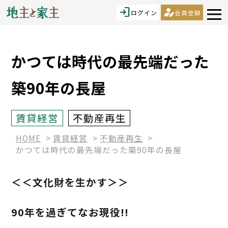
login
person_edit
ログイン
会員登録
かつては時代の最先端だった
築90年の長屋
賃貸経営
不動産再生
HOME
賃貸経営
不動産再生
かつては時代の最先端だった築90年の長屋
＜＜文化財を生かす＞＞
90年を過ぎてなお現役!!