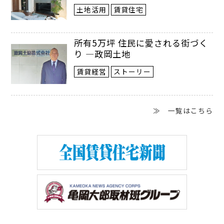
土地活用
賃貸住宅
所有5万坪 住民に愛される街づく
り ―政岡土地
賃貸経営
ストーリー
▲酒がディスプレー
▲床の間も有効利用
された落ち着きのあ
≫ 一覧はこちら
るカウンター
長屋4テナントは、1住戸あたり1階と2
階を合わせた約90㎡。1階奥には専用の庭
もある。家賃はそれぞれ20万円。年間家賃