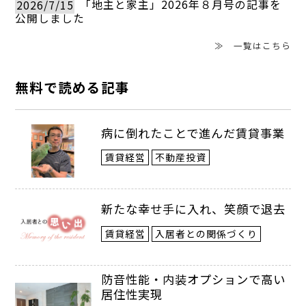
「寺西家阿倍野長屋」という物件は、築90
2026/7/15
「地主と家主」2026年８月号の記事を
公開しました
年を超える2階建ての4軒が連なる長屋だ。
≫ 一覧はこちら
大阪ミナミの天王寺の隣、大阪メトロ御堂
筋線昭和町駅から徒歩1分ほどの路地を曲
無料で読める記事
がったところにあり、今は四つのテナント
病に倒れたことで進んだ賃貸事業
が入居している。入居する4店はいずれも
賃貸経営
不動産投資
飲食店。中国料理店、そば店、焼き肉店、
レストランだ。どの店舗も、古民家の良さ
新たな幸せ手に入れ、笑顔で退去
を生かしつつ内装を改装して「味のある」
賃貸経営
入居者との関係づくり
雰囲気を提供している。訪れる客からも
「古民家の雰囲気の中で落ち着いて食事が
防音性能・内装オプションで高い
居住性実現
できる」と評判は上々だ。