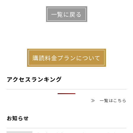
当によかった。歴史ある古い建物を後世ま
一覧に戻る
で残せて何より、そのまま使ったことで借
り入れもせず、税金の支払いも少なく、手
元に残るお金も多かった――」。寺西興一オー
ナー（大阪市）は今、20年前を振り返り、
購読料金プランについて
かつての自身の選択が正解だったと実感し
ているという。
アクセスランキング
４軒連なる木造建築 家賃は年間
≫ 一覧はこちら
960万円
お知らせ
寺西オーナーが所有しているその名も