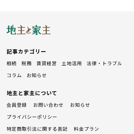
収入は960万円だ。テナントに改修する際
の初期投資が少なく済んだことで借り入れ
も不要で、古い木造建築のため建物の固定
資産税も安い。そのため、手元に残る収益
記事カテゴリー
は年間900万円ほどになるという。
相続
税務
賃貸経営
土地活用
法律・トラブル
「かつては、いつかは取り壊さなければ
コラム
お知らせ
ならない『古いお荷物』だと思っていた長
地主と家主について
屋でした。しかし建て替えではなくテナン
会員登録
お問い合わせ
お知らせ
トにコンバージョンするという選択をした
プライバシーポリシー
ことで、今や寺西家の貴重な収入源となっ
特定商取引法に関する表記
料金プラン
ています」（寺西オーナー）