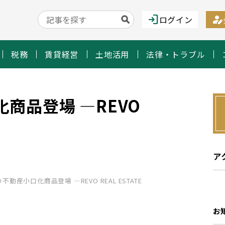
login
person_edit
ログイン
税務
賃貸経営
土地活用
法律・トラブル
商品登場 ―REVO
ア
不動産小口化商品登場 ―REVO REAL ESTATE
お