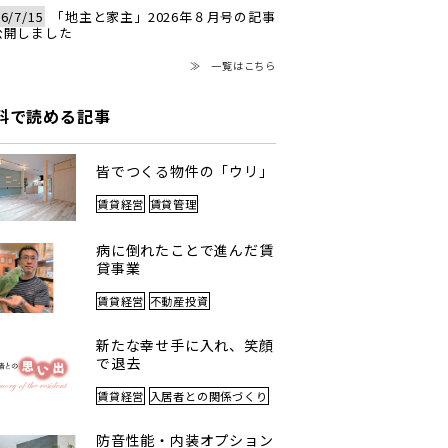
6/7/15
「地主と家主」2026年８月号の記事
公開しました
≫ 一覧はこちら
料で読める記事
皆でつくる物件の「ウリ」
賃貸経営
賃貸管理
病に倒れたことで進んだ賃
貸事業
賃貸経営
不動産投資
新たな幸せ手に入れ、笑顔
で退去
賃貸経営
入居者との関係づくり
防音性能・内装オプション