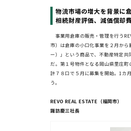
物流市場の増大を背景に
相続財産評価、減価償却
事業用倉庫の販売・管理を行うREVO 
市）は倉庫の小口化事業を２月から展
ー）」という商品で、不動産特定共
だ。第１号物件となる岡山県里庄町
計７８口で５月に募集を開始。1カ
う。
REVO REAL ESTATE（福岡市）
諏訪慶三社長