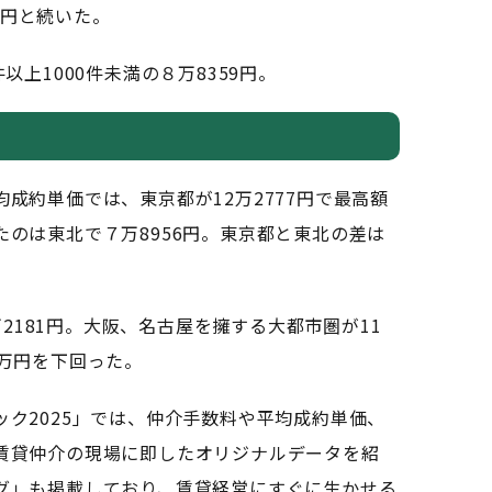
86円と続いた。
上1000件未満の８万8359円。
約単価では、東京都が12万2777円で最高額
のは東北で７万8956円。東京都と東北の差は
万2181円。大阪、名古屋を擁する大都市圏が11
0万円を下回った。
ク2025」では、仲介手数料や平均成約単価、
賃貸仲介の現場に即したオリジナルデータを紹
グ」も掲載しており、賃貸経営にすぐに生かせる