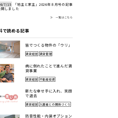
6/7/15
「地主と家主」2026年８月号の記事
公開しました
≫ 一覧はこちら
料で読める記事
皆でつくる物件の「ウリ」
賃貸経営
賃貸管理
病に倒れたことで進んだ賃
貸事業
賃貸経営
不動産投資
新たな幸せ手に入れ、笑顔
で退去
賃貸経営
入居者との関係づくり
防音性能・内装オプション