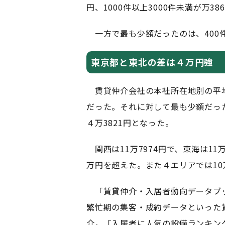
円、1000件以上3000件未満が万3
一方で最も少額だったのは、400件以
東京都と東北の差は４万円強
賃貸仲介会社の本社所在地別の平均成
だった。それに対して最も少額だった
４万3821円となった。
関西は11万7974円で、東海は11
万円を超えた。また４エリアでは1
「賃貸仲介・入居者動向データブッ
繁忙期の集客・成約データといった
介。「入居者に人気の設備ランキン