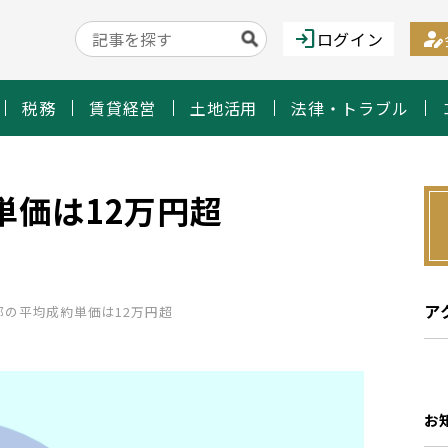
login
person_edit
ログイン
税務
賃貸経営
土地活用
法律・トラブル
単価は12万円超
ア
都の平均成約単価は12万円超
お