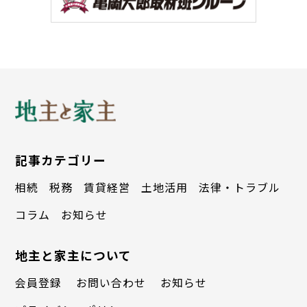
とする日系企業が約133社も進出してい
て、多くの日本人が暮らしているんです。
今日は、そんな日本の裏側にあるメキシコ
の都市が抱える深刻な「社会問題」と、そ
れに建築でどう立ち向かっているかをお話
しします。
記事カテゴリー
相続
税務
賃貸経営
土地活用
法律・トラブル
メキシコの都市における最大の問題、それ
コラム
お知らせ
は「ゲーテッド・コミュニティー（Gated
Community）」の乱立です。これはアメ
地主と家主について
リカのモデルをコピーしたもので、住宅地
会員登録
お問い合わせ
お知らせ
の周囲を高い壁とゲートで囲い、警備員を