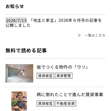
「広場」は誰のもの？
お知らせ
2026/7/15
「地主と家主」2026年８月号の記事を
公開しました
九州大学大学院 人間環境学府
≫ 一覧はこちら
Fernando Gueich 氏（メキシコ レオン
無料で読める記事
市）
皆でつくる物件の「ウリ」
賃貸経営
賃貸管理
病に倒れたことで進んだ賃貸事業
賃貸経営
不動産投資