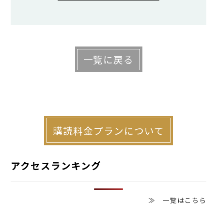
(メキシコ レオン市)の講演をレポートす
る。
一覧に戻る
この記事の目次
都市を殺す「ゲーテッド・コミュニテ
ィー」のパラドックス
日本語を社名にしたデベロッパー
購読料金プランについて
「IKIGAI」の挑戦
アクセスランキング
7人の独身シニア兄弟が暮らす家
「HOUSE NANA」
≫ 一覧はこちら
150年の時を超える「EL VERGEL」