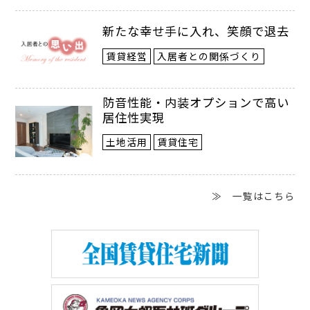
新たな幸せ手に入れ、笑顔で退去
賃貸経営
入居者との関係づくり
防音性能・内装オプションで高い
居住性実現
都市を殺す「ゲーテッド・コミュニ
ティー」のパラドックス
土地活用
賃貸住宅
メキシコのレオン市から来ました、フェル
≫ 一覧はこちら
ナンドです。レオン市と聞いてピンとくる
人は少ないかもしれませんが、実は日本と
とても深い関わりがあります。私の故郷で
あるグアナファト州には、マツダをはじめ