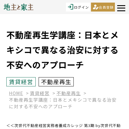
login
person_edit
ログイン
会員登録
不動産再生学講座：日本とメ
キシコで異なる治安に対する
不安へのアプローチ
賃貸経営
不動産再生
HOME
賃貸経営
不動産再生
不動産再生学講座：日本とメキシコで異なる治安
に対する不安へのアプローチ
＜＜次世代不動産経営実務者養成カレッジ 第3期 by次世代不動