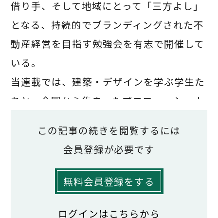
借り手、そして地域にとって「三方よし」
となる、持続的でブランディングされた不
動産経営を目指す勉強会を有志で開催して
いる。
当連載では、建築・デザインを学ぶ学生た
ちと、全国から集まったプロフェッショナ
ルが一緒に受講する場として、九州産業大
この記事の続きを閲覧するには
学建築都市工学部で行った全14回の「不動
会員登録が必要です
産再生学」と題した寄附講座を紹介。今回
は、メキシコの都市が抱える社会課題に建
無料会員登録をする
築で立ち向かう事業に携わる、九州大学大
ログインはこちらから
学院 人間環境学府 Fernando Gueich 氏