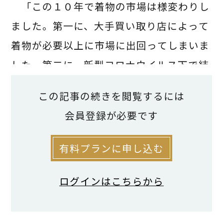
「この１０年で着物の市場は様変わりし
ました。第一に、大手買い取り店によって
着物が必要以上に市場に出回ってしまいま
した。第二に、新型コロナウイルス下で結
婚式やパーティーなどの着物を着る場が少
この記事の続きを閲覧するには
なくなったことも値段が一気に下がった要
会員登録が必要です
因です」と語るのは、呉服店「呉服石井」
と和装古物市場（オークション）の「向島
有料プランに申し込む
呉服会」を運営する、向島石井（東京都墨
ログインはこちらから
田区）の石井将晴代表だ。
石井代表いわく、着物にはそもそも、値