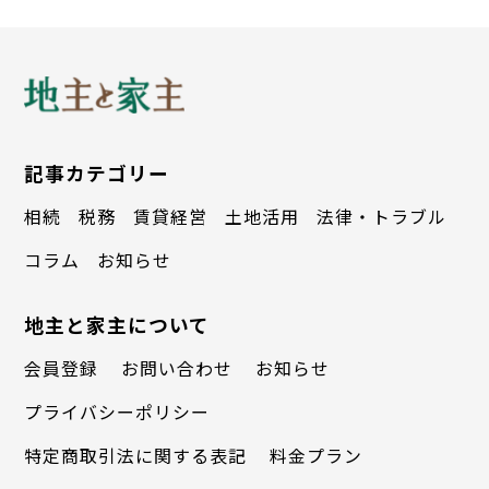
この１０年以内に仕立てたものやブラン
ドもの、著名作家や一部の人間国宝（重要
無形文化財保持者）、または公益社団法人
日本工芸会（東京都台東区）に属している
記事カテゴリー
ような作家の作品であれば高値が付く。ま
相続
税務
賃貸経営
土地活用
法律・トラブル
さがら
みんつづ
た「
相良
刺しゅう」や「
明綴
れ」などの中
コラム
お知らせ
国由来の技法による刺しゅうが施された着
地主と家主について
物は、市場に参加する中国人バイヤーに人
会員登録
お問い合わせ
お知らせ
気があるという。さらに江戸時代から第２
プライバシーポリシー
次世界大戦前にかけて作られたアンティー
特定商取引法に関する表記
料金プラン
ク着物は、コレクターがいて専門の店もあ