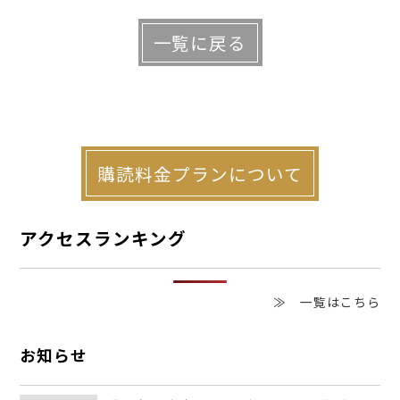
段が付きにくい要因がある。まず、サイズ
一覧に戻る
の問題だ。昔の人は小柄なため、現代女性
で身長１６０㎝以上ある人は、そのままで
ゆき
は着られないことが多い。昔なら
裄
直しも
できたが、最近は和裁士が減ってしまい、
購読料金プランについて
仕立て代と変わらない費用がかかるように
アクセスランキング
なってしまった。また絹は天然素材である
ため、経年で色あせたり、カビや染みが付
≫ 一覧はこちら
いたりすることが多く、高級な着物でも古
いものは着られないのだ。
お知らせ