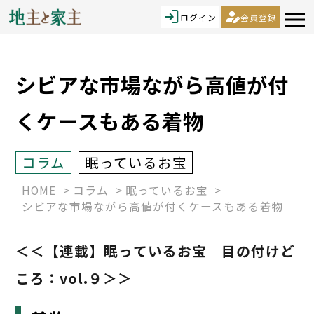
login
person_edit
ログイン
会員登録
シビアな市場ながら高値が付
くケースもある着物
コラム
眠っているお宝
HOME
コラム
眠っているお宝
シビアな市場ながら高値が付くケースもある着物
＜＜【連載】眠っているお宝 目の付けど
ころ：vol.９＞＞