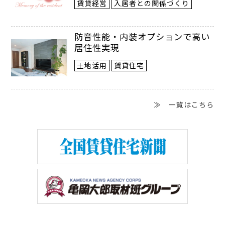
賃貸経営
入居者との関係づくり
▲昭和初期のものと思われるアンティ
ーク着物。現代では再現困難な素材や
防音性能・内装オプションで高い
居住性実現
染色方法を使用しているものも多い
土地活用
賃貸住宅
高値が付くものも中にはある
≫ 一覧はこちら
着物市場の悲観的な状況を述べてしまっ
たが、値が付く着物もある。一つ目は希少
で芸術的な価値が高いもの、二つ目は外国
人に需要があるもの、三つ目はアンティー
ク着物だ。