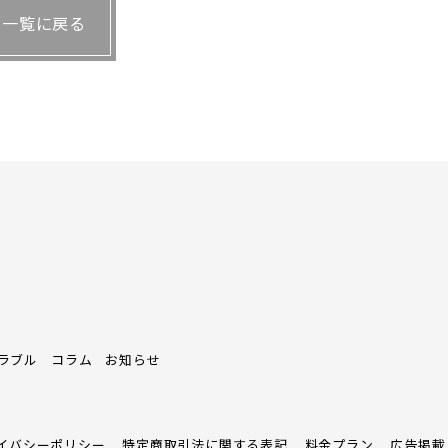
一覧に戻る
0代の女性。そのため、スタッフは女性のみを採
店舗づくりを行っている。スタッフの人数やベッ
客利用不可の女性専用店もある。その結果、顧客
ラブル
コラム
お知らせ
イバシーポリシー
特定商取引法に関する表記
料金プラン
広告掲載