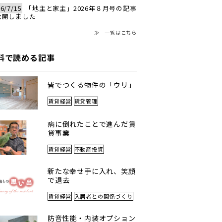
6/7/15
「地主と家主」2026年８月号の記事
公開しました
≫ 一覧はこちら
料で読める記事
皆でつくる物件の「ウリ」
賃貸経営
賃貸管理
病に倒れたことで進んだ賃
貸事業
賃貸経営
不動産投資
新たな幸せ手に入れ、笑顔
で退去
賃貸経営
入居者との関係づくり
防音性能・内装オプション