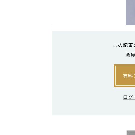
この記事
会
小顔整体コルギでは、リンパを流
の凝りをほぐして姿勢を改善するこ
有料
う。顔が大きくなる原因は人それぞ
20分程度行い、顧客の悩みをじっ
ログ
ニューの小顔整体コルギが１万100
プションが各3900円だ。回数券の
が４万2500円、10回券が６万900
10回ほど通うことで効果を実感で