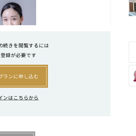
の続きを閲覧するには
員登録が必要です
して老廃物の溜まりやむくみなどを取り、筋肉
とで、顔を本来の大きさに戻すことができるとい
プランに申し込む
れ異なるため、初回来店の際にカウンセリングを
くりヒヤリングしている。利用料金は、メインメ
インはこちらから
0円。４Ｄ小顔矯正やドライヘッドスパなどのオ
料金は店舗ごとに異なるが、麻布十番店は５回券
0円、15回券が９万7500円だ。個人差はあるが、
きるという。