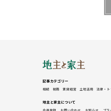
同店のメインターゲットは20～4
用しており、女性が安心して通える
ド数の関係上、一部の店舗では男性
の98％が女性だという。
記事カテゴリー
相続
税務
賃貸経営
土地活用
法律・ト
地主と家主について
会員登録
お問い合わせ
お知らせ
プラ