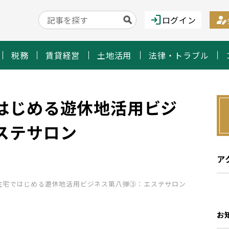
login
person_edit
ログイン
税務
賃貸経営
土地活用
法律・トラブル
はじめる遊休地活用ビジ
ステサロン
ア
住宅ではじめる遊休地活用ビジネス第八弾③：エステサロン
お