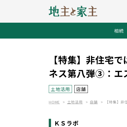
相続
【特集】非住宅で
ネス第八弾③：エ
土地活用
店舗
HOME
土地活用
店舗
【特集】非
ＫＳラボ