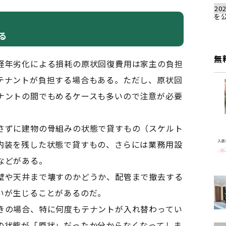
202
を
る
無
経年劣化による損耗の原状回復費用は家主の負担
テナントが負担する場合もある。ただし、原状回
ナントの間でもめるケースも多いので注意が必要
さずに建物の骨組みの状態で貸すもの（スケルト
内装を残した状態で貸すもの、さらには業務用設
などがある。
壁や天井まで壊すのかどうか、配管まで撤去する
いが生じることがあるのだ。
の場合、特に何度もテナントが入れ替わってい
の状態が「原状」だったか分からなくなってしま