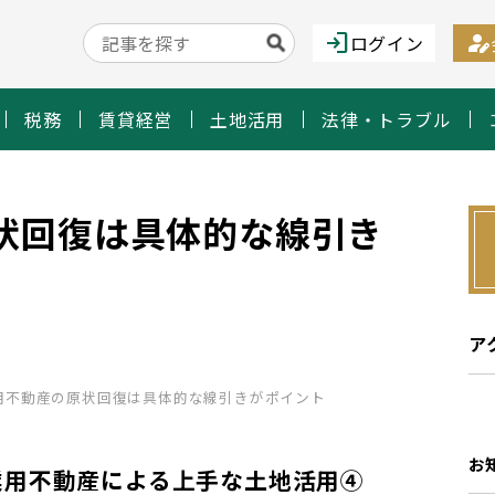
login
person_edit
ログイン
税務
賃貸経営
土地活用
法律・トラブル
状回復は具体的な線引き
ア
用不動産の原状回復は具体的な線引きがポイント
お
業用不動産による上手な土地活用④