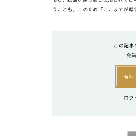
うことも。このため「ここまでが原
写真を撮って残しておく
この記事
会
対策としては、契約書で原状回復
波戸岡弁護士は「『原状回復とは
といいです」と話す。
有料
たとえスケルトンによる賃貸であっ
こまでをスケルトンとするのかを定
ログ
そのほかの効果的な対策としては
しておくことが挙げられる。居住用
時点の設備の状態を明確に再現する
これらに加えて、波戸岡弁護士によ