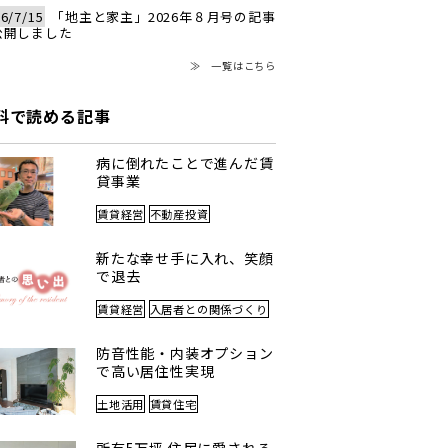
6/7/15
「地主と家主」2026年８月号の記事
公開しました
≫ 一覧はこちら
料で読める記事
病に倒れたことで進んだ賃
貸事業
賃貸経営
不動産投資
新たな幸せ手に入れ、笑顔
で退去
賃貸経営
入居者との関係づくり
防音性能・内装オプション
で高い居住性実現
土地活用
賃貸住宅