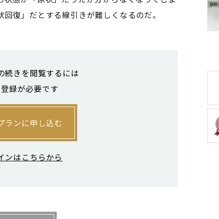
状回復」だとする線引きが難しくなるのだ。
の続きを閲覧するには
員登録が必要です
の線引きについて詳しく触れておくことだ。
〇〇〇〇のことを示す』といったように明記する
プランに申し込む
ても、単に「スケルトンで返す」ではなく、ど
義するといい。
インはこちらから
、入居時に物件の内装、設備の写真を数多く撮影
のときと同様に、退去する際に写真によって入居
ことができ、トラブルの予防にもなる。
れば、家主が日頃からテナントと良好な関係を