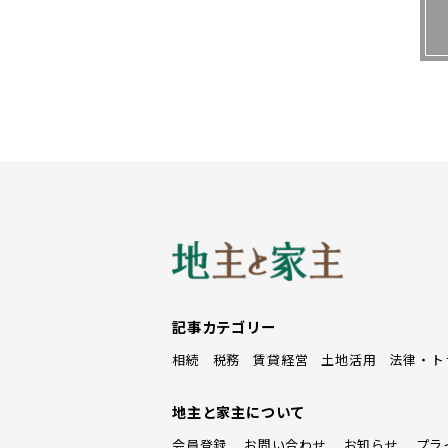
築くことが大切になるという。原状
多いため、関係性が良いと対話がス
■原状回復トラブル防止のポイン
○どこまでが原状回復か線引きを
○スケルトンの場合も定義をはっ
○契約時の設備の状態を再現する
○テナントと良好な関係を築く
記事カテゴリー
相続
税務
賃貸経営
土地活用
法律・ト
トレンド
地主と家主について
時代の変化に応じたテナント
会員登録
お問い合わせ
お知らせ
プラ