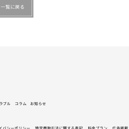
一覧に戻る
回復についてはテナントと話し合いになることが
ムーズに進むからだ。
ト
決める
きりとする
ために写真を撮っておく
ラブル
コラム
お知らせ
イバシーポリシー
特定商取引法に関する表記
料金プラン
広告掲載