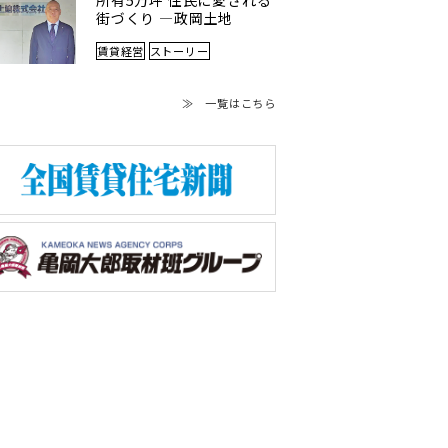
所有5万坪 住民に愛される
街づくり ―政岡土地
賃貸経営
ストーリー
≫ 一覧はこちら