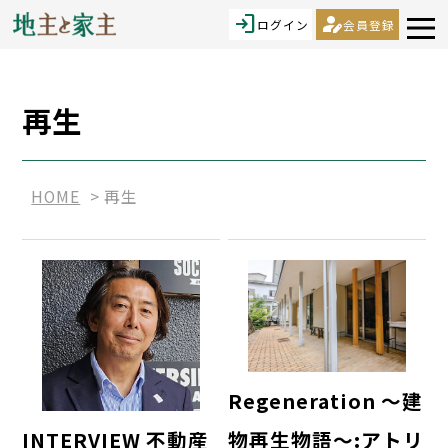
login
person_edit
ログイン
会員登録
再生
HOME
再生
Regeneration ～建
物再生物語～:アトリ
INTERVIEW 不動産