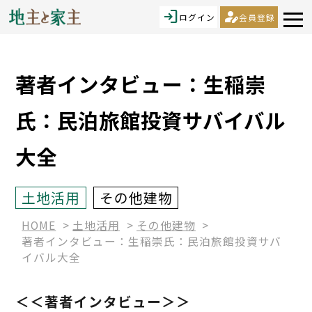
login
person_edit
ログイン
会員登録
著者インタビュー：生稲崇
氏：民泊旅館投資サバイバル
大全
土地活用
その他建物
HOME
土地活用
その他建物
著者インタビュー：生稲崇氏：民泊旅館投資サバ
イバル大全
＜＜著者インタビュー＞＞