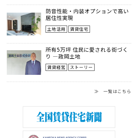
インターネット上に情報はあるのですが、
防音性能・内装オプションで高い
実際に経営している人の成功談ばかりで、
居住性実現
知識が体系化されておらず情報収集が難し
土地活用
賃貸住宅
い。調べて再現することが困難です。
所有5万坪 住民に愛される街づく
り ―政岡土地
――そこでご自身の民泊の経験を基に本を出さ
賃貸経営
ストーリー
れたのですね。
はい。個人的に民泊旅館宿は、非常に再
≫ 一覧はこちら
現性が高いと思っています。そこで、民泊
事業の成功を各人固有の才能として終わら
せるのではなく、普遍的なプロセスとして
まとめたかった。また、読んだ人がただ参