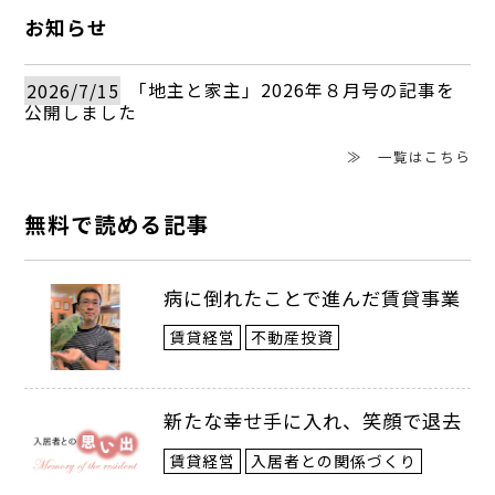
お知らせ
います。
2026/7/15
「地主と家主」2026年８月号の記事を
公開しました
――民泊の経営は賃貸に比べ複雑とも聞きま
≫ 一覧はこちら
す。
難しいと言われる理由は、宿泊許可業と
無料で読める記事
してのオペレーションにあります。民泊は
病に倒れたことで進んだ賃貸事業
宿泊業になるため、単純に部屋を貸す賃貸
賃貸経営
不動産投資
経営とは全く別物。宿泊業として複雑な規
制にも対応する必要があります。そのため
新たな幸せ手に入れ、笑顔で退去
賃貸経営より難易度は高いと言えますが、
賃貸経営
入居者との関係づくり
一方で情報があまり出ていませんでした。