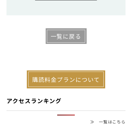
――宿泊サービスは競合が多いですよね。
大手ホテルとは基本的に競合しません。
ホテルはシングルやツインの部屋が多く、
一覧に戻る
グループでの宿泊が難しいのです。民泊
は、そういったホテルが対応できないグル
ープ需要を取り込みます。また、大手がこ
れから民泊に参入しようとしても、企画し
購読料金プランについて
てから開業まで５年前後かかるでしょう。
その点、個人の運営で既存建物を利用した
アクセスランキング
民泊旅館宿であれば３～６カ月で開業が可
能です。今からスタートするのであれば、
≫ 一覧はこちら
個人の方が民泊事業の強みを生かせると思