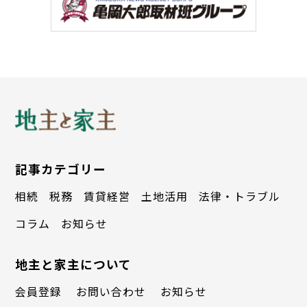
考にして終わりにするだけでなく、実際に
行動できるような形にしたくて、初級・中
級・上級など１２ＳＴＥＰのロードマップ
を構築して掲載しました。人によってはこ
の本だけでも民泊を始められると思いま
す。
記事カテゴリー
相続
税務
賃貸経営
土地活用
法律・トラブル
コラム
お知らせ
著者プロフィール
生稲崇（いくいな・たかし）
地主と家主について
不動産投資家・事業家。1981年4月生ま
会員登録
お問い合わせ
お知らせ