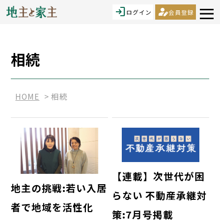
login
person_edit
ログイン
会員登録
相続
HOME
相続
【連載】次世代が困
地主の挑戦:若い入居
らない 不動産承継対
者で地域を活性化
策:7月号掲載