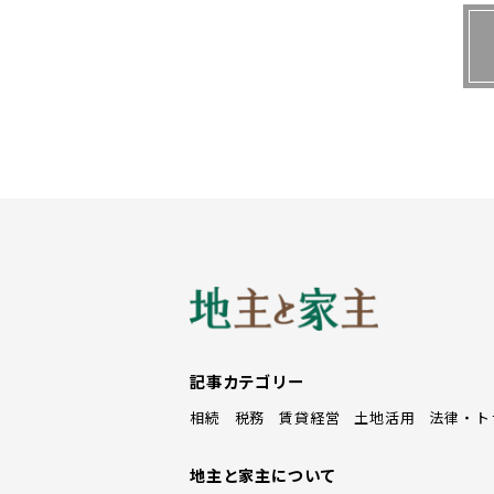
▲浮き上がった長尺シート（写真提
日頃から住人が行き交う廊下・階段
い。
廊下・階段部分には長尺シートが
防音、美観向上や滑り止めといった
物件の環境にもよるが、５年以上が
記事カテゴリー
ートと床の間に隙間ができる。そこ
相続
税務
賃貸経営
土地活用
法律・ト
くことで、結果的にシートがたわん
中の部分が人に多く踏まれる。この
地主と家主について