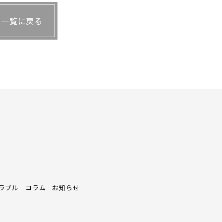
一覧に戻る
供／マツミ）
についても、劣化を見落とすわけにはいかな
用いられる。劣化防止はもちろん、雨漏り予防や
役割もある。
たつと、長尺シートの接着力が落ちてきて、シ
から入った雨水が冬場に凍って隙間を増やしてい
ラブル
コラム
お知らせ
でしまうのだ。また、シートは隅の方よりも真ん
部分の汚れが落ちにくくなることも、劣化の目印