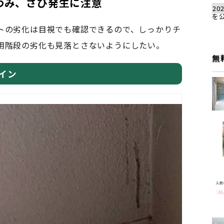
たわみ、さび発生に注意
202
を
の劣化は目視でも確認できるので、しっかりチ
用階段の劣化も見落とさないようにしたい。
無
イン