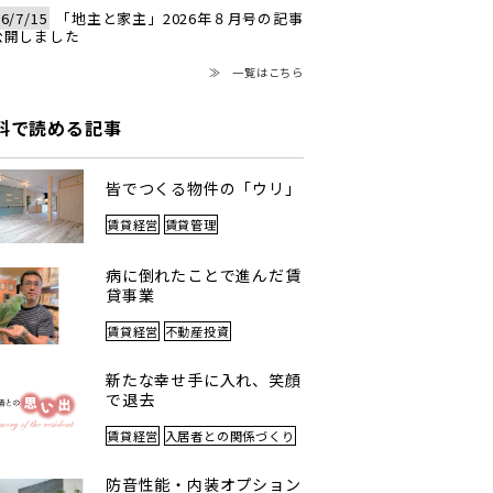
6/7/15
「地主と家主」2026年８月号の記事
公開しました
≫ 一覧はこちら
料で読める記事
皆でつくる物件の「ウリ」
賃貸経営
賃貸管理
病に倒れたことで進んだ賃
貸事業
賃貸経営
不動産投資
新たな幸せ手に入れ、笑顔
で退去
賃貸経営
入居者との関係づくり
防音性能・内装オプション