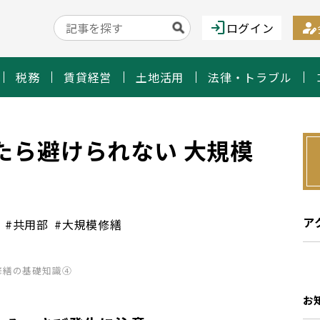
login
person_edit
ログイン
税務
賃貸経営
土地活用
法律・トラブル
たら避けられない 大規模
ア
#共用部
#大規模修繕
修繕の基礎知識④
お