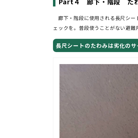
Part４ 廊下・階段 
廊下・階段に使用される長尺シート
ェックを。普段使うことがない避難
長尺シートのたわみは劣化のサ