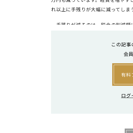
れ以上に手残りが大幅に減ってしま
手残りが減るのは、税金の削減額
す。100万円の経費を使ったからと
す。所得税は５～45％の間で、段階
この記事
す。所得税・住民税を合わせると、1
会
もし、自分の税率が30％の場合、経
有料
になります。しかし、差額の70万
経費を使うことは、節税にはなりま
ログ
税」にはなりません。