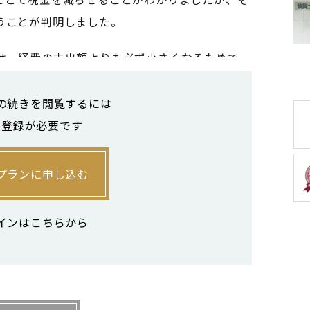
うことが判明しました。
は、経費の支出額よりも必ず小さくなるためで
いって、100万円の税金が減るわけではないので
的に税率が適用されます。住民税は一律10％で
の続きを閲覧するには
5～55％の税率で税金を払うことになります。
員登録が必要です
費で100万円を使うと、税金が30万円減ること
プランに申し込む
円は実際にお金が出ていっているのです。つまり、
すが、「お金を残す」という意味での「本当の節
インはこちらから