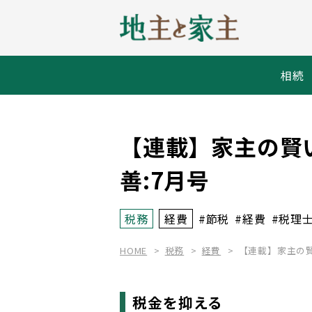
相続
【連載】家主の賢
善:7月号
税務
経費
#節税
#経費
#税理
HOME
税務
経費
【連載】家主の賢
税金を抑える