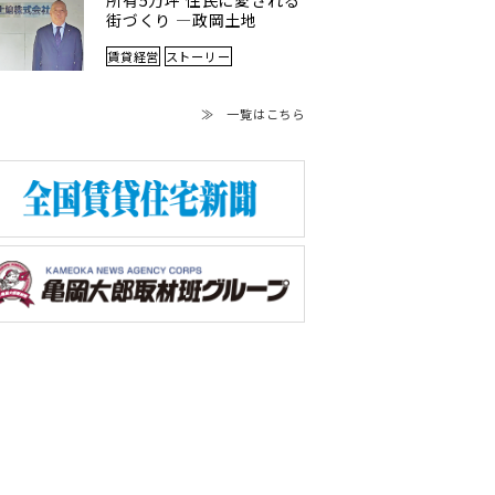
所有5万坪 住民に愛される
街づくり ―政岡土地
賃貸経営
ストーリー
≫ 一覧はこちら