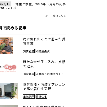
6/7/15
「地主と家主」2026年８月号の記事
公開しました
≫ 一覧はこちら
料で読める記事
病に倒れたことで進んだ賃
貸事業
賃貸経営
不動産投資
新たな幸せ手に入れ、笑顔
で退去
賃貸経営
入居者との関係づくり
防音性能・内装オプション
で高い居住性実現
土地活用
賃貸住宅