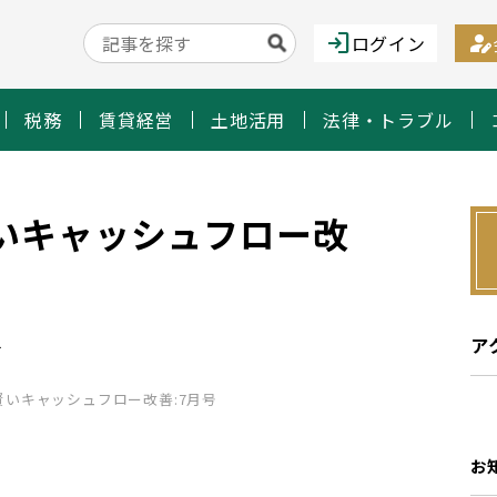
login
person_edit
ログイン
税務
賃貸経営
土地活用
法律・トラブル
いキャッシュフロー改
ア
士
いキャッシュフロー改善:7月号
お