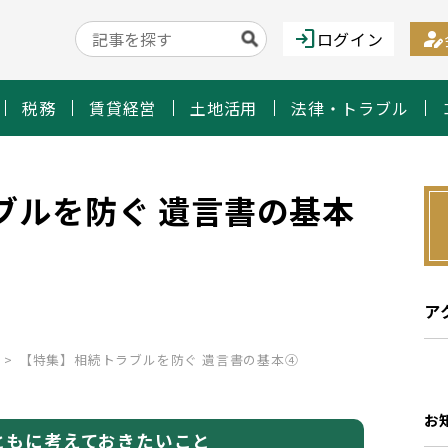
login
person_edit
ログイン
税務
賃貸経営
土地活用
法律・トラブル
ブルを防ぐ 遺言書の基本
ア
【特集】相続トラブルを防ぐ 遺言書の基本④
お
もに考えておきたいこと