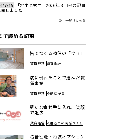
6/7/15
「地主と家主」2026年８月号の記事
公開しました
≫ 一覧はこちら
料で読める記事
皆でつくる物件の「ウリ」
賃貸経営
賃貸管理
病に倒れたことで進んだ賃
貸事業
賃貸経営
不動産投資
新たな幸せ手に入れ、笑顔
で退去
賃貸経営
入居者との関係づくり
防音性能・内装オプション