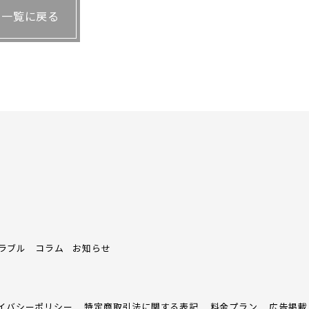
う
一覧に戻る
する話し合いを進めておくことだ。三宅弁護士は
を引き継ぐことになると、尻込みする後継者もい
ョンを取ったうえで、適切な財産の承継方法を考
す
ている人はほとんどいない。しぶしぶ書くに
な手続きが多いとなると、嫌になって作成をや
きこそ、後継者が率先して動くべきだとい
ラブル
コラム
お知らせ
用まで後継者が払ったり、必要書類を集めた
イバシーポリシー
特定商取引法に関する表記
料金プラン
広告掲載