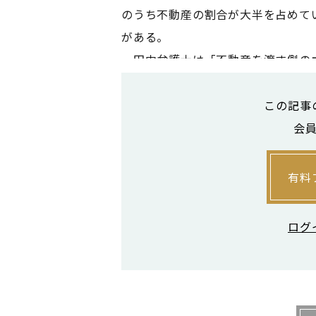
のうち不動産の割合が大半を占めて
がある。
田中弁護士は「不動産を渡す側のオ
の土地を売却し、納税資金を捻出す
ーナーは不動産取引に慣れておらず
この記事
す」と話す。後継者の納税プランも
会
「相続税の納税のために不動産を売
なりません。そのスケジュールを考
有料
らいの金額が必要なのか予想し、あ
でしょう」（三宅弁護士）
ログ
不動産を事前に現金化しておいた
額を減額できる。基本的には不動産
う。