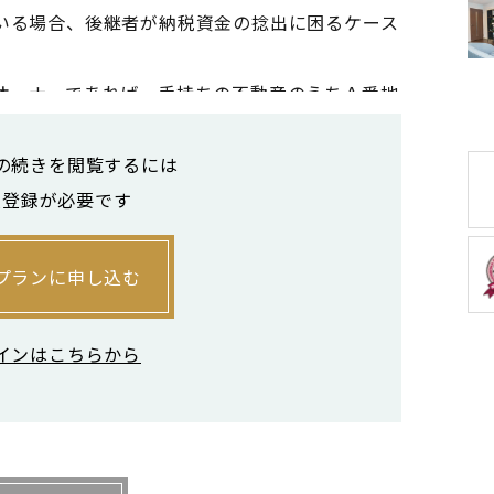
いる場合、後継者が納税資金の捻出に困るケース
ーナーであれば、手持ちの不動産のうちＡ番地
るイメージがつくでしょう。しかし、次世代のオ
、相続税申告がスムーズに進まない場合がありま
の続きを閲覧するには
示しておきたい。
員登録が必要です
却するとしても、スケジュールを考えなければ
えていくうえで、どのようなタイミングでどのく
プランに申し込む
らかじめ資金繰りのプランを準備したほうがいい
インはこちらから
ほうがいい場合もあるが、そのままのほうが評価
の形で相続させることがいいケースが多いだろ