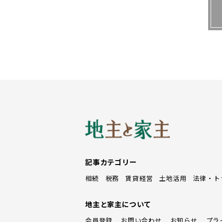
生前に相続について 話し合
重要なことは家族内での相続に関
「不動産と同時に数億円もの借入金
ます。まず家族間でコミュニケーシ
えてほしいです」と話す。
＞＞親の遺言書作成は後継者が促
遺言を積極的に書きたいと考え
もかかわらずお金がかかり、面倒
記事カテゴリー
めてしまうこともある。こんなと
相続
税務
賃貸経営
土地活用
法律・ト
う。
地主と家主について
佐山行政書士は「専門家への費
会員登録
お問い合わせ
お知らせ
プラ