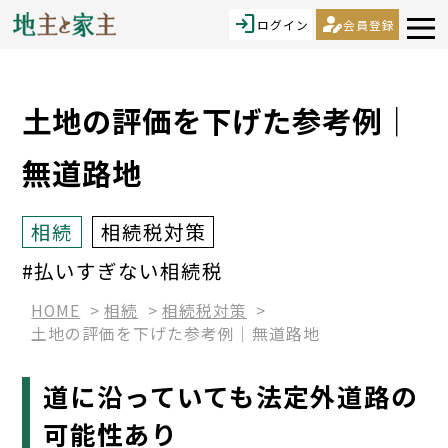
login
person_edit
ログイン
会員登録
土地の評価を下げた参考例｜
無道路地
相続
相続税対策
#払いすぎない相続税
HOME
相続
相続税対策
土地の評価を下げた参考例｜無道路地
道に沿っていても法定外道路の
可能性あり