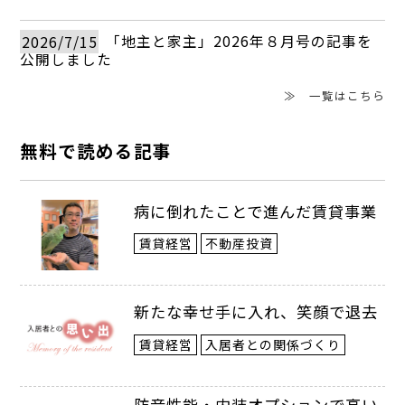
５７００万円、土地Ｂが約１億円、そして
土地Ｃが約３７００万円という評価となっ
2026/7/15
「地主と家主」2026年８月号の記事を
公開しました
た。
≫ 一覧はこちら
だが、この４万８０００円の路線価がつ
無料で読める記事
いた幅の狭い道路が「建築基準法上の道
路」ではないことが現地調査で判明。土地
病に倒れたことで進んだ賃貸事業
Ａ～Ｃが接道義務を果たしていない無道路
賃貸経営
不動産投資
地として評価された。無道路地の場合、最
も接近する建築基準法上の道路を正面路線
新たな幸せ手に入れ、笑顔で退去
として、間口２ｍ以上の通路開設を想定す
賃貸経営
入居者との関係づくり
ることで、評価を行う。その結果、土地Ａ
防音性能・内装オプションで高い