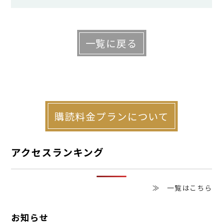
面している路線ごとに設定」され、その路
線に接する敷地に、建物を建てられること
を前提として定められている。そのため、
一覧に戻る
建物を建てることができる周辺の道路の路
線価と、十分な価格差がつけられているか
どうかを検証する必要がある。
購読料金プランについて
参考例４では、土地Ａ、土地Ｂ、土地Ｃ
は隣接した土地であり、それぞれ、４万８
アクセスランキング
０００円の路線価の付いた幅の狭い道路に
面していた。この路線価を基に、それぞれ
≫ 一覧はこちら
の土地の評価を行ったところ、土地Ａが約
お知らせ