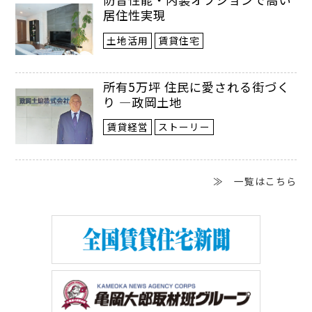
は約２５００万円、土地Ｂが約７５００万
居住性実現
円、土地Ｃが約１９００万円という評価額
土地活用
賃貸住宅
になった。
所有5万坪 住民に愛される街づく
り ―政岡土地
賃貸経営
ストーリー
KEYWORD
建築基準法の道路
≫ 一覧はこちら
幅4ｍ以上の公道が「道路」として認めら
れる。ただし、建築基準法施行前から使わ
れている道を「みなし道路」とする場合
も。