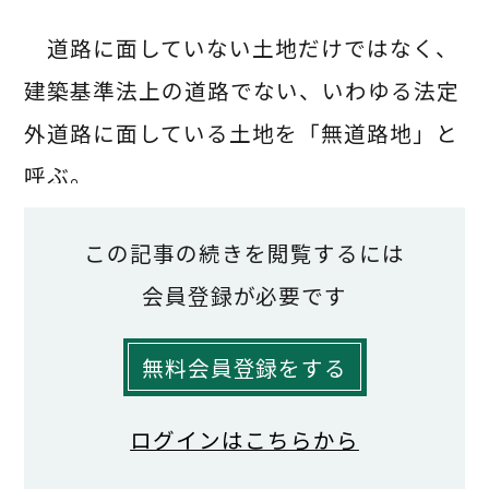
道路に面していない土地だけではなく、
建築基準法上の道路でない、いわゆる法定
外道路に面している土地を「無道路地」と
呼ぶ。
建築基準法にのっとれば「都市計画区
この記事の続きを閲覧するには
域」と「準都市計画区域」内では、規定の
会員登録が必要です
広さの間口で道路に接していない場合は、
無料会員登録をする
原則として建物を建てることができない。
路線価とは、本来、「標準的な宅地の価額
ログインはこちらから
がおおむね同一と認められる一連の宅地が