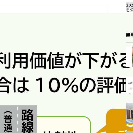
202
を
無