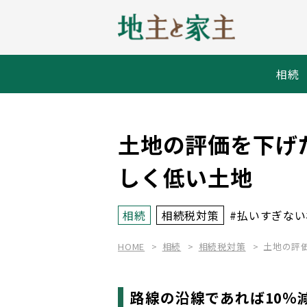
相続
土地の評価を下げ
しく低い土地
相続
相続税対策
#払いすぎな
HOME
相続
相続税対策
土地の評
路線の沿線であれば10％