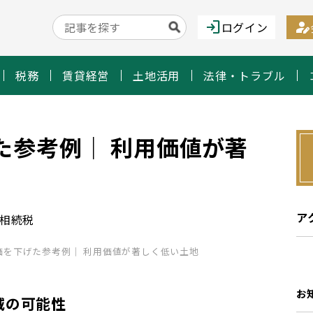
login
person_edit
ログイン
税務
賃貸経営
土地活用
法律・トラブル
た参考例｜ 利用価値が著
ア
い相続税
価を下げた参考例｜ 利用価値が著しく低い土地
お
減の可能性