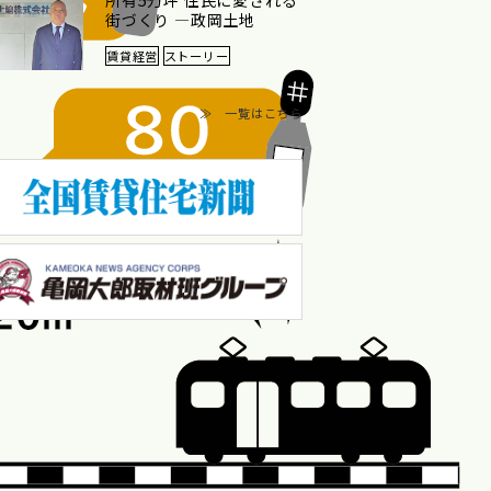
所有5万坪 住民に愛される
街づくり ―政岡土地
賃貸経営
ストーリー
≫ 一覧はこちら