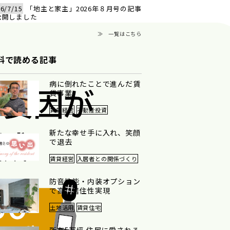
6/7/15
「地主と家主」2026年８月号の記事
公開しました
≫ 一覧はこちら
料で読める記事
病に倒れたことで進んだ賃
貸事業
賃貸経営
不動産投資
新たな幸せ手に入れ、笑顔
で退去
賃貸経営
入居者との関係づくり
防音性能・内装オプション
で高い居住性実現
土地活用
賃貸住宅